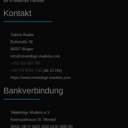
sie in liebevolle Familien.
Kontakt
Sabine Raabe
Bollstraße 39
66557 Illingen
info@streetdogs-madeira.com
+351 910 003 755
+49 176 9764 7143
(ab 13 Uhr)
https://www.streetdogs-madeira.com
Bankverbindung
Streetdogs Madeira e.V.
Kreissparkasse St. Wendel
IBAN: DE72 5925 1020 0120 3895 80