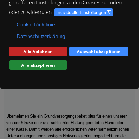
Viele Menschen, die uns unterstützen, wissen, wie wichtig private
Spenden sind. Sie machen uns reaktionsschnell und ermöglichen uns,
dort zu helfen, wo die Not am größten ist. Im Tierschutz geht es auch oft
um schnelle medizinische Nothilfe für ein Tier, dass ohne Behandlung
keine Chance hätte.
Nachfolgend einige Möglichkeiten mit denen Sie uns, unsere Arbeit und
vor allem unsere Tiere unterstützen können.
Grundversorgungspaket
Übernehmen Sie ein Grundversorgungspaket plus für einen unserer
von der Straße oder aus schlechter Haltung geretteten Hund oder
einer Katze. Damit werden alle erforderlichen veterinärmedizinischen
Untersuchungen und sonstigen Notwendigkeiten abgedeckt um die