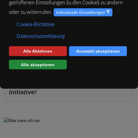
Plötzlich entdecken Sie einen Hund oder eine Katze. Sei es einsam und
verlassen festgekettet an einer Bananenplantage, streunend auf der
Straße oder in einem Holzverschlag an einem Wohnhaus. Wenn Sie
bemerken, dass das Tier offensichtlich in einem schlechten
Gesundheitszustand ist oder qualvoll gehalten wird:
Schauen Sie nicht
weg!
Das schlimmste das Sie tun können ist
nichts zu tun!
Seien Sie beherzt und ergreifen Sie
Initiative!