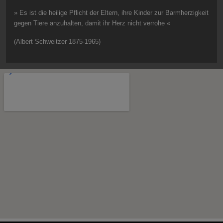
» Es ist die heilige Pflicht der Eltern, ihre Kinder zur Barmherzigkeit
gegen Tiere anzuhalten, damit ihr Herz nicht verrohe «
(Albert Schweitzer 1875-1965)